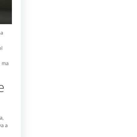
na
ol
, ma
e
a,
va a