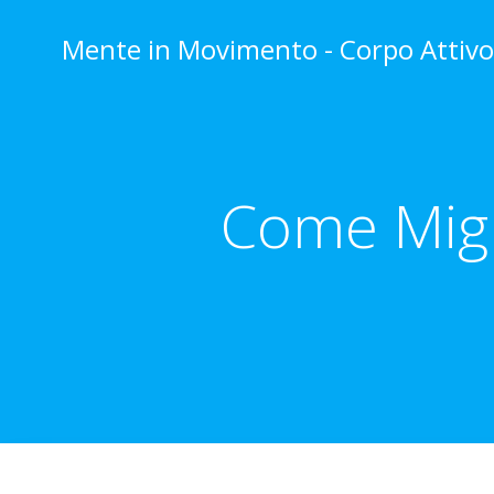
Vai
al
Mente in Movimento - Corpo Attiv
contenuto
Come Migl