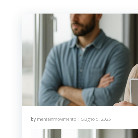
by
menteinmovimento
il
Giugno 5, 2025