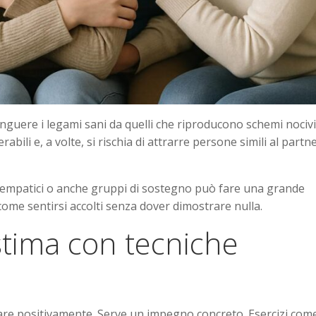
tinguere i legami sani da quelli che riproducono schemi nocivi
bili e, a volte, si rischia di attrarre persone simili al partn
ari empatici o anche gruppi di sostegno può fare una grande
 come sentirsi accolti senza dover dimostrare nulla.
stima con tecniche
are positivamente. Serve un impegno concreto. Esercizi com