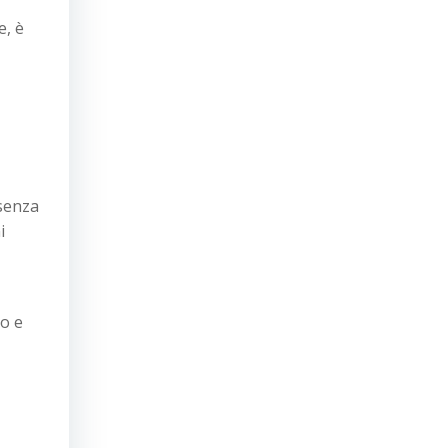
e, è
 senza
i
po e