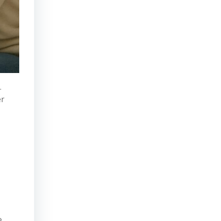
.
er
e