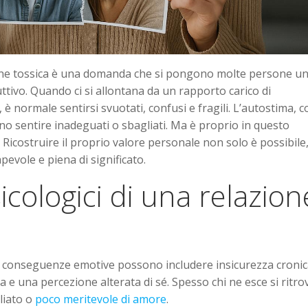
one tossica è una domanda che si pongono molte persone u
tivo. Quando ci si allontana da un rapporto carico di
 è normale sentirsi svuotati, confusi e fragili. L’autostima, c
 sentire inadeguati o sbagliati. Ma è proprio in questo
icostruire il proprio valore personale non solo è possibile
pevole e piena di significato.
sicologici di una relazion
Le conseguenze emotive possono includere insicurezza cronic
 e una percezione alterata di sé. Spesso chi ne esce si ritro
gliato o
poco meritevole di amore
.