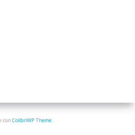
e con
ColibriWP Theme
.