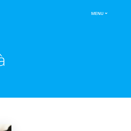
MENU
à