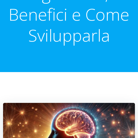
Benefici e Come
Svilupparla