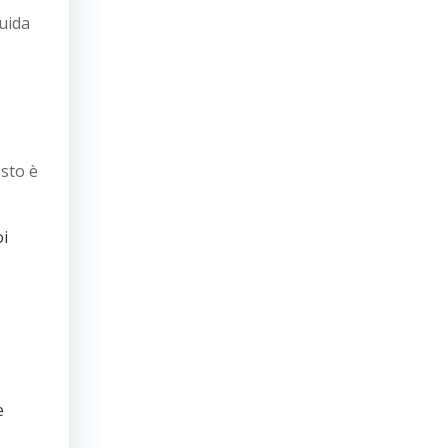
guida
esto è
oi
e