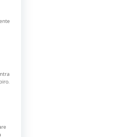
mente
entra
piro.
are
a