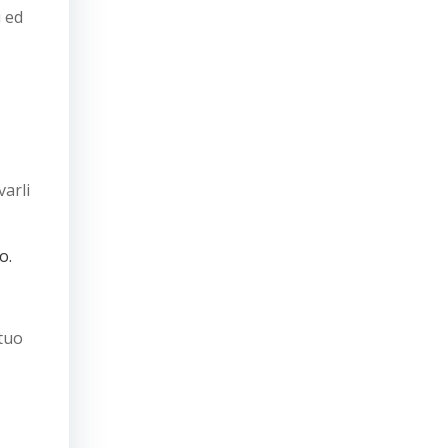
i ed
arli
o.
 tuo