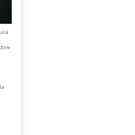
 una
 dove
la