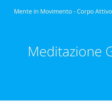
Vai
al
Mente in Movimento - Corpo Attiv
contenuto
Meditazione G