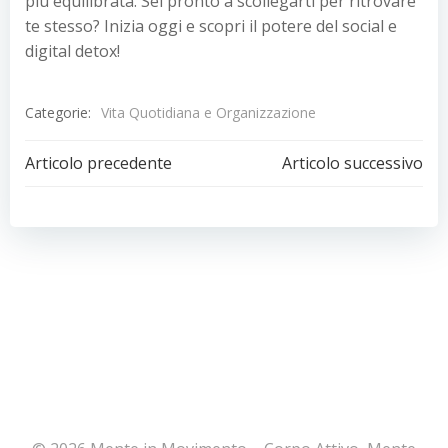
più equilibrata. Sei pronto a scollegarti per ritrovare
te stesso? Inizia oggi e scopri il potere del social e
digital detox!
Categorie:
Vita Quotidiana e Organizzazione
Navigazione
Navigazion
Articolo precedente
Articolo successivo
articoli
articoli